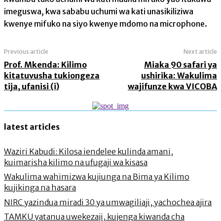
imeguswa, kwa sababu uchumi wa kati unasikiliziwa
kwenye mifuko na siyo kwenye mdomo na microphone.
Previous article
Next article
Prof. Mkenda: Kilimo
Miaka 90 safari ya
kitatuvusha tukiongeza
ushirika: Wakulima
tija, ufanisi (i)
wajifunze kwa VICOBA
latest articles
Waziri Kabudi: Kilosa iendelee kulinda amani,
kuimarisha kilimo na ufugaji wa kisasa
Wakulima wahimizwa kujiunga na Bima ya Kilimo
kujikinga na hasara
NIRC yazindua miradi 30 ya umwagiliaji, yachochea ajira
TAMKU yatanua uwekezaji, kujenga kiwanda cha