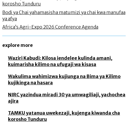
korosho Tunduru
Bodi ya Chai yahamasisha matumizi ya chai kwa manufaa
ya afya
Africa’s Agri-Expo 2026 Conference Agenda
explore more
Waziri Kabudi: Kilosa iendelee kulinda amani,
kuimarisha kilimo na ufugaji wa kisasa
Wakulima wahimizwa kujiunga na Bima ya Kilimo
kujikinga na hasara
NIRC yazindua miradi 30 ya umwagiliaji, yachochea
ajira
TAMKU yatanua uwekezaji, kujenga kiwanda cha
korosho Tunduru