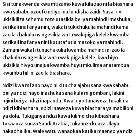
Sisi tunakwenda kwa mtizamo kuwa kila zao ni la biashara
kwa sababu uzoefu ndiyo inafundisha zaidi. Sasa hivi
ukisikiliza sehemu zote utasikia bei ya mahindi imeshuka,
serikali inafanya nini, wakati tukichukulia mahindi kama
zao la chakula usingesikia watu wakipiga kelele kwamba
serikali inafanya nini kututafutia masoko ya mahindi.
Zamani wakati tunachukulia kwamba mahindi ni zao la
chakula usingesikia watu wakipiga kelele, kwa hiyo
ukisikia hivyo unajua kwamba huyu mkulima anatambua
kwamba hili ni zao la biashara.
Ndizi kwa mfano nayo ni kitu cha ajabu sana kwa sababu
bei ya ndizi nayo inashuka sana kule migombani, lakini
mjini bei ya ndizi inapanda. Kwa hiyo tunaweza tukalima
ndizi kibiashara, ndizi inaweza kuwa biashara ya mabilioni
ya dola. Tukiganya ndizi kuwa kilimo cha kibiashara
tukaanza kuuza Saudi Arabia, tukaanza kuuza Ulaya
nakadhalika. Wale watu wanaokaa katika maeneo ya ndizi