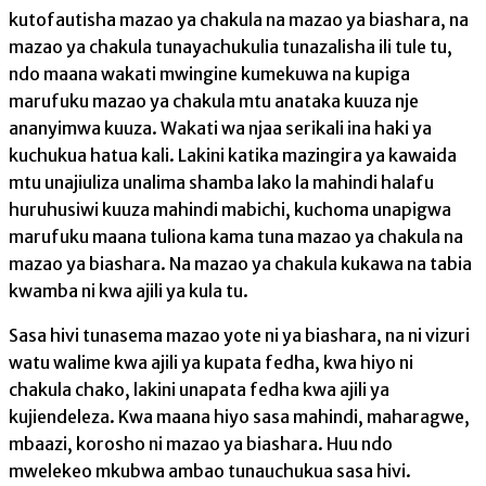
kutofautisha mazao ya chakula na mazao ya biashara, na
mazao ya chakula tunayachukulia tunazalisha ili tule tu,
ndo maana wakati mwingine kumekuwa na kupiga
marufuku mazao ya chakula mtu anataka kuuza nje
ananyimwa kuuza. Wakati wa njaa serikali ina haki ya
kuchukua hatua kali. Lakini katika mazingira ya kawaida
mtu unajiuliza unalima shamba lako la mahindi halafu
huruhusiwi kuuza mahindi mabichi, kuchoma unapigwa
marufuku maana tuliona kama tuna mazao ya chakula na
mazao ya biashara. Na mazao ya chakula kukawa na tabia
kwamba ni kwa ajili ya kula tu.
Sasa hivi tunasema mazao yote ni ya biashara, na ni vizuri
watu walime kwa ajili ya kupata fedha, kwa hiyo ni
chakula chako, lakini unapata fedha kwa ajili ya
kujiendeleza. Kwa maana hiyo sasa mahindi, maharagwe,
mbaazi, korosho ni mazao ya biashara. Huu ndo
mwelekeo mkubwa ambao tunauchukua sasa hivi.