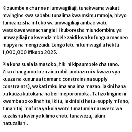
Kipaumbele cha nne ni umwagiliaji; tunakwama wakati
mwingine kwa sababu tunalima kwa msimu mmoja, hivyo
tumeanzisha mfuko wa umwagiliaji ambao watu
watakuwa wanachangia ili kuboresha miundombinu ya
umwagiliaji na kwenda mbele zaidi kwa kufungua maeneo
mapya na mengi zaidi. Lengo letu ni kumwagilia hekta
1,000,000 ifikapo 2025.
Pia kuna suala la masoko, hiki ni kipaumbele cha tano.
Ziko changamoto za aina mbili ambazo ni vikwazo vya
kuuza na kununua (demand constrains na supply
constraints), wakati mkulima analima mazao, lakini hana
pa kuuza kutokana na bei imeporomoka. Tatizo lingine ni
kwamba soko linahitaji kitu, lakini sisi hatu-supply mfano,
tunahitaji mafuta ya kula wote tunatumia na uwezo wa
kuzalisha kwenye kilimo chetu tunaweza, lakini
hatuzalishi.