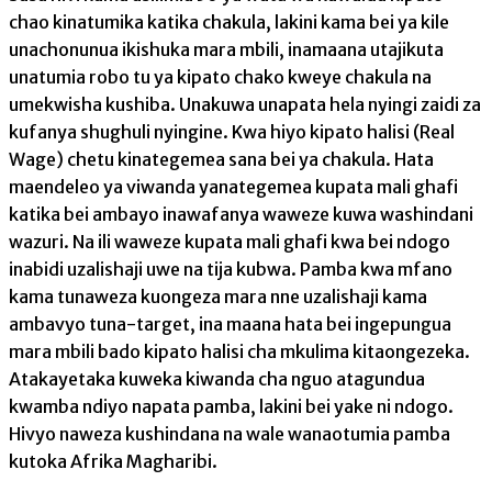
chao kinatumika katika chakula, lakini kama bei ya kile
unachonunua ikishuka mara mbili, inamaana utajikuta
unatumia robo tu ya kipato chako kweye chakula na
umekwisha kushiba. Unakuwa unapata hela nyingi zaidi za
kufanya shughuli nyingine. Kwa hiyo kipato halisi (Real
Wage) chetu kinategemea sana bei ya chakula. Hata
maendeleo ya viwanda yanategemea kupata mali ghafi
katika bei ambayo inawafanya waweze kuwa washindani
wazuri. Na ili waweze kupata mali ghafi kwa bei ndogo
inabidi uzalishaji uwe na tija kubwa. Pamba kwa mfano
kama tunaweza kuongeza mara nne uzalishaji kama
ambavyo tuna-target, ina maana hata bei ingepungua
mara mbili bado kipato halisi cha mkulima kitaongezeka.
Atakayetaka kuweka kiwanda cha nguo atagundua
kwamba ndiyo napata pamba, lakini bei yake ni ndogo.
Hivyo naweza kushindana na wale wanaotumia pamba
kutoka Afrika Magharibi.