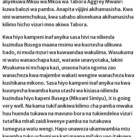
aliyekuwa Mkuu wa Mkoa wa Tabora Aggrey Mwanri
kuwa balozi wa pamba. Anapita vijijini akihamasisha. Kwa
nini wamemchukua, kwa sababu alionekana akihamasisha
kilimo hicho vizuri mno akiwa Tabora.
Kwa hiyo kampeni inafanyika sasa hivi na nilienda
kuzindua Busega maana msimu wa kuotesha ulikuwa
bado, ni muda mzuri wa kuwaandaa wakulima. Wasukuma
ni watu wanaochapa kazi, watanie unavyotaka, lakini
Msukuma ni mchapa kazi, unaona hata ngoma zao
wanacheza kwa majembe wakati wengine wanacheza kwa
kushikana mikono. Sasa hiyo kampeni inafanyika na kwa
kuonyesha kwamba kuna utashi wa kisiasa nilienda
kuzindua hiyo kapeni Busega (Mkoani Simiyu), it is going
very well. Na kama tukifanikiwa kilimo cha pamba mwaka
huu huenda tukawa na mavuno bora na tukiendelea vizuri
tutafika mbali zaidi kwenye pamba na tutakuwa
tumegusa watu wengi. Hapo unaweza ukamwambia mtu
kwamba tuko uchumi wa kati maana mifuko yao itakuwa