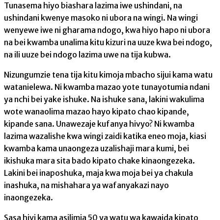
Tunasema hiyo biashara lazima iwe ushindani, na
ushindani kwenye masoko ni ubora na wingi. Na wingi
wenyewe iwe ni gharama ndogo, kwa hiyo hapo ni ubora
na bei kwamba unalima kitu kizuri na uuze kwa bei ndogo,
na ili uuze bei ndogo lazima uwe na tija kubwa.
Nizungumzie tena tija kitu kimoja mbacho sijui kama watu
watanielewa. Ni kwamba mazao yote tunayotumia ndani
ya nchi bei yake ishuke. Na ishuke sana, lakini wakulima
wote wanaolima mazao hayo kipato chao kipande,
kipande sana. Unawezaje kufanya hivyo? Ni kwamba
lazima wazalishe kwa wingi zaidi katika eneo moja, kiasi
kwamba kama unaongeza uzalishaji mara kumi, bei
ikishuka mara sita bado kipato chake kinaongezeka.
Lakini bei inaposhuka, maja kwa moja bei ya chakula
inashuka, na mishahara ya wafanyakazi nayo
inaongezeka.
Sasa hivi kama asilimia 50 ya watu wa kawaida kipato