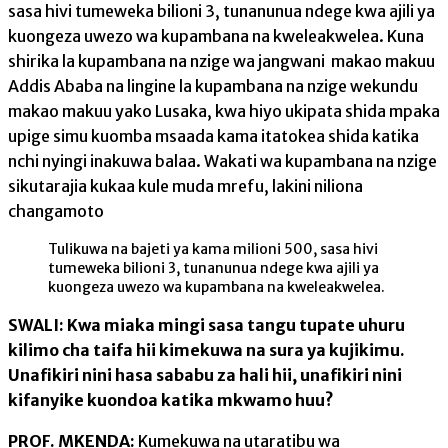
sasa hivi tumeweka bilioni 3, tunanunua ndege kwa ajili ya
kuongeza uwezo wa kupambana na kweleakwelea. Kuna
shirika la kupambana na nzige wa jangwani makao makuu
Addis Ababa na lingine la kupambana na nzige wekundu
makao makuu yako Lusaka, kwa hiyo ukipata shida mpaka
upige simu kuomba msaada kama itatokea shida katika
nchi nyingi inakuwa balaa. Wakati wa kupambana na nzige
sikutarajia kukaa kule muda mrefu, lakini niliona
changamoto
Tulikuwa na bajeti ya kama milioni 500, sasa hivi
tumeweka bilioni 3, tunanunua ndege kwa ajili ya
kuongeza uwezo wa kupambana na kweleakwelea.
SWALI:
Kwa miaka mingi sasa tangu tupate uhuru
kilimo cha taifa hii kimekuwa na sura ya kujikimu.
Unafikiri nini hasa sababu za hali hii, unafikiri nini
kifanyike kuondoa katika mkwamo huu?
PROF. MKENDA:
Kumekuwa na utaratibu wa