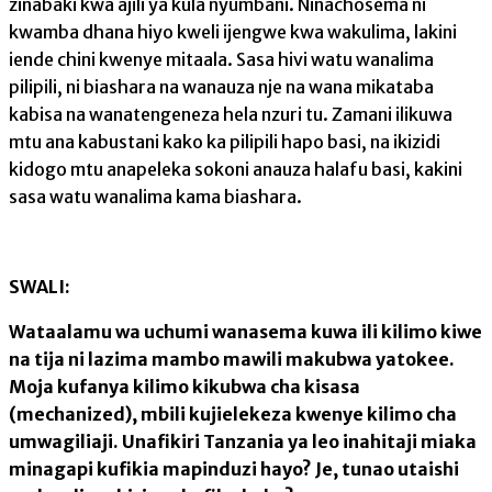
zinabaki kwa ajili ya kula nyumbani. Ninachosema ni
kwamba dhana hiyo kweli ijengwe kwa wakulima, lakini
iende chini kwenye mitaala. Sasa hivi watu wanalima
pilipili, ni biashara na wanauza nje na wana mikataba
kabisa na wanatengeneza hela nzuri tu. Zamani ilikuwa
mtu ana kabustani kako ka pilipili hapo basi, na ikizidi
kidogo mtu anapeleka sokoni anauza halafu basi, kakini
sasa watu wanalima kama biashara.
SWALI:
Wataalamu wa uchumi wanasema kuwa ili kilimo kiwe
na tija ni lazima mambo mawili makubwa yatokee.
Moja kufanya kilimo kikubwa cha kisasa
(mechanized), mbili kujielekeza kwenye kilimo cha
umwagiliaji. Unafikiri Tanzania ya leo inahitaji miaka
minagapi kufikia mapinduzi hayo? Je, tunao utaishi