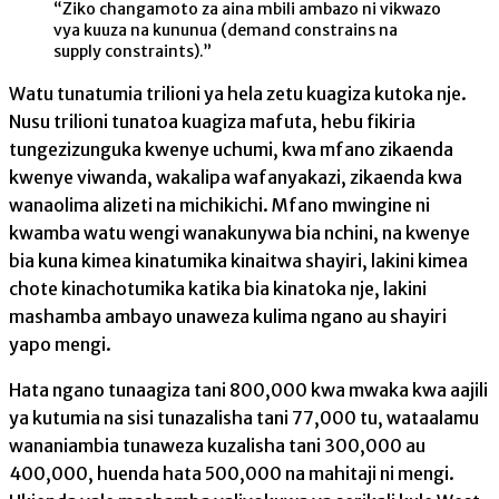
“Ziko changamoto za aina mbili ambazo ni vikwazo
vya kuuza na kununua (demand constrains na
supply constraints).”
Watu tunatumia trilioni ya hela zetu kuagiza kutoka nje.
Nusu trilioni tunatoa kuagiza mafuta, hebu fikiria
tungezizunguka kwenye uchumi, kwa mfano zikaenda
kwenye viwanda, wakalipa wafanyakazi, zikaenda kwa
wanaolima alizeti na michikichi. Mfano mwingine ni
kwamba watu wengi wanakunywa bia nchini, na kwenye
bia kuna kimea kinatumika kinaitwa shayiri, lakini kimea
chote kinachotumika katika bia kinatoka nje, lakini
mashamba ambayo unaweza kulima ngano au shayiri
yapo mengi.
Hata ngano tunaagiza tani 800,000 kwa mwaka kwa aajili
ya kutumia na sisi tunazalisha tani 77,000 tu, wataalamu
wananiambia tunaweza kuzalisha tani 300,000 au
400,000, huenda hata 500,000 na mahitaji ni mengi.