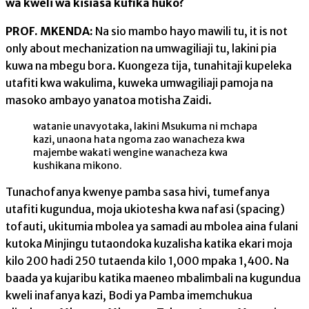
wa kweli wa kisiasa kufika huko?
PROF. MKENDA:
Na sio mambo hayo mawili tu, it is not
only about mechanization na umwagiliaji tu, lakini pia
kuwa na mbegu bora. Kuongeza tija, tunahitaji kupeleka
utafiti kwa wakulima, kuweka umwagiliaji pamoja na
masoko ambayo yanatoa motisha Zaidi.
watanie unavyotaka, lakini Msukuma ni mchapa
kazi, unaona hata ngoma zao wanacheza kwa
majembe wakati wengine wanacheza kwa
kushikana mikono.
Tunachofanya kwenye pamba sasa hivi, tumefanya
utafiti kugundua, moja ukiotesha kwa nafasi (spacing)
tofauti, ukitumia mbolea ya samadi au mbolea aina fulani
kutoka Minjingu tutaondoka kuzalisha katika ekari moja
kilo 200 hadi 250 tutaenda kilo 1,000 mpaka 1,400. Na
baada ya kujaribu katika maeneo mbalimbali na kugundua
kweli inafanya kazi, Bodi ya Pamba imemchukua