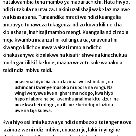
hatakwambia tena mambo ya maparachichi. Hata hivyo,
ndizi utakula na utauza. Lakini uzalishaji wake lazima uwe
wa kisasa sana. Tunaandika mradi wa ndizi kuangalia
ambavyo tunaweza tukageuza ndizo kuwa kilimo cha
kibiashara, inahitaji mambo mengi. Kuangalia ndizi moja
moja kwamba inaanza lini kufungua ua, unavuna lini
kiwango kilichovunwa wakati mmoja ndicho
kinakusanywa kipelekwe na kisafirishwe na kinachukua
muda gani ili kifike kule, maana wezetu kule wanakula
zaidi ndizi mbivu zaidi.
unasema hiyo biashara lazima iwe ushindani, na
ushindani kwenye masoko ni ubora na wingi. Na
wingi wenyewe iwe ni gharama ndogo, kwa hiyo
hapo ni ubora na bei kwamba unalima kitu kizuri na
uuze kwa bei ndogo, na ili uuze bei ndogo lazima
uwe na tija kubwa.
Kwa hiyo asilimia kubwa ya ndizi ambazo zitatengenezwa
lazima ziwe ni ndizi mbivu, unauza nje, lakini nyingine