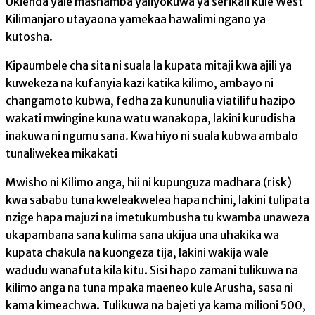
Ukienda yale mashamba yaliyokuwa ya serikali kule West
Kilimanjaro utayaona yamekaa hawalimi ngano ya
kutosha.
Kipaumbele cha sita ni suala la kupata mitaji kwa ajili ya
kuwekeza na kufanyia kazi katika kilimo, ambayo ni
changamoto kubwa, fedha za kununulia viatilifu hazipo
wakati mwingine kuna watu wanakopa, lakini kurudisha
inakuwa ni ngumu sana. Kwa hiyo ni suala kubwa ambalo
tunaliwekea mikakati
Mwisho ni Kilimo anga, hii ni kupunguza madhara (risk)
kwa sababu tuna kweleakwelea hapa nchini, lakini tulipata
nzige hapa majuzi na imetukumbusha tu kwamba unaweza
ukapambana sana kulima sana ukijua una uhakika wa
kupata chakula na kuongeza tija, lakini wakija wale
wadudu wanafuta kila kitu. Sisi hapo zamani tulikuwa na
kilimo anga na tuna mpaka maeneo kule Arusha, sasa ni
kama kimeachwa. Tulikuwa na bajeti ya kama milioni 500,