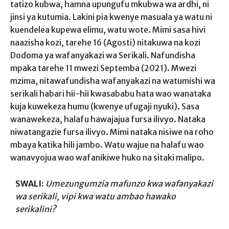
tatizo kubwa, hamna upungufu mkubwa wa ardhi, ni
jinsi ya kutumia. Lakini pia kwenye masuala ya watu ni
kuendelea kupewa elimu, watu wote. Mimi sasa hivi
naazisha kozi, tarehe 16 (Agosti) nitakuwa na kozi
Dodoma ya wafanyakazi wa Serikali. Nafundisha
mpaka tarehe 11 mwezi Septemba (2021). Mwezi
mzima, nitawafundisha wafanyakazi na watumishi wa
serikali habari hii-hii kwasababu hata wao wanataka
kuja kuwekeza humu (kwenye ufugaji nyuki). Sasa
wanawekeza, halafu hawajajua fursa ilivyo. Nataka
niwatangazie fursa ilivyo. Mimi nataka nisiwe na roho
mbaya katika hili jambo. Watu wajue na halafu wao
wanavyojua wao wafanikiwe huko na sitaki malipo.
SWALI:
Umezungumzia mafunzo kwa wafanyakazi
wa serikali, vipi kwa watu ambao hawako
serikalini?