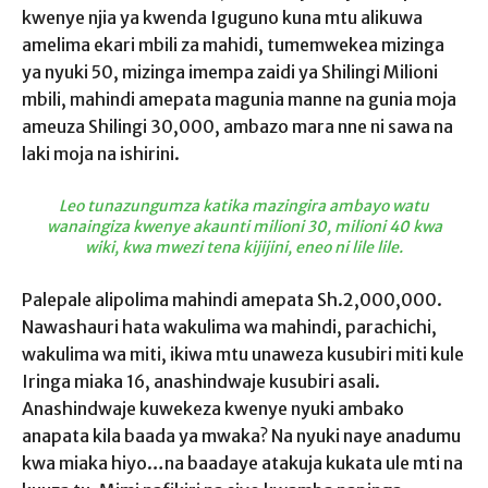
kwenye njia ya kwenda Iguguno kuna mtu alikuwa
amelima ekari mbili za mahidi, tumemwekea mizinga
ya nyuki 50, mizinga imempa zaidi ya Shilingi Milioni
mbili, mahindi amepata magunia manne na gunia moja
ameuza Shilingi 30,000, ambazo mara nne ni sawa na
laki moja na ishirini.
Leo tunazungumza katika mazingira ambayo watu
wanaingiza kwenye akaunti milioni 30, milioni 40 kwa
wiki, kwa mwezi tena kijijini, eneo ni lile lile.
Palepale alipolima mahindi amepata Sh.2,000,000.
Nawashauri hata wakulima wa mahindi, parachichi,
wakulima wa miti, ikiwa mtu unaweza kusubiri miti kule
Iringa miaka 16, anashindwaje kusubiri asali.
Anashindwaje kuwekeza kwenye nyuki ambako
anapata kila baada ya mwaka? Na nyuki naye anadumu
kwa miaka hiyo…na baadaye atakuja kukata ule mti na