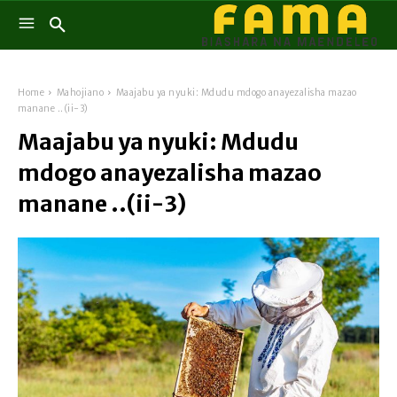
Home
Mahojiano
Maajabu ya nyuki: Mdudu mdogo anayezalisha mazao
manane ..(ii-3)
Maajabu ya nyuki: Mdudu
mdogo anayezalisha mazao
manane ..(ii-3)