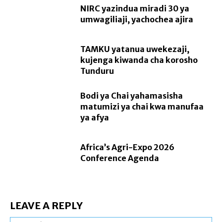
NIRC yazindua miradi 30 ya
umwagiliaji, yachochea ajira
TAMKU yatanua uwekezaji,
kujenga kiwanda cha korosho
Tunduru
Bodi ya Chai yahamasisha
matumizi ya chai kwa manufaa
ya afya
Africa’s Agri-Expo 2026
Conference Agenda
LEAVE A REPLY
Na