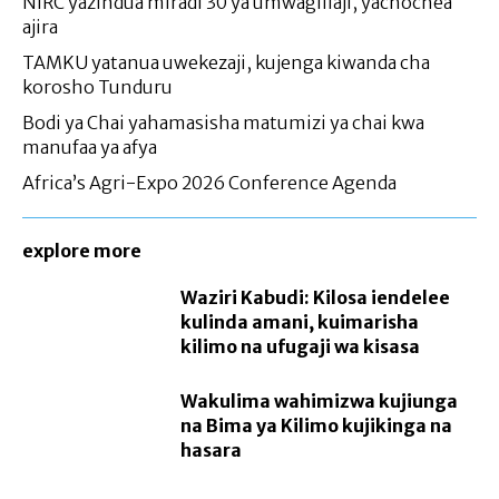
NIRC yazindua miradi 30 ya umwagiliaji, yachochea
ajira
TAMKU yatanua uwekezaji, kujenga kiwanda cha
korosho Tunduru
Bodi ya Chai yahamasisha matumizi ya chai kwa
manufaa ya afya
Africa’s Agri-Expo 2026 Conference Agenda
explore more
Waziri Kabudi: Kilosa iendelee
kulinda amani, kuimarisha
kilimo na ufugaji wa kisasa
Wakulima wahimizwa kujiunga
na Bima ya Kilimo kujikinga na
hasara