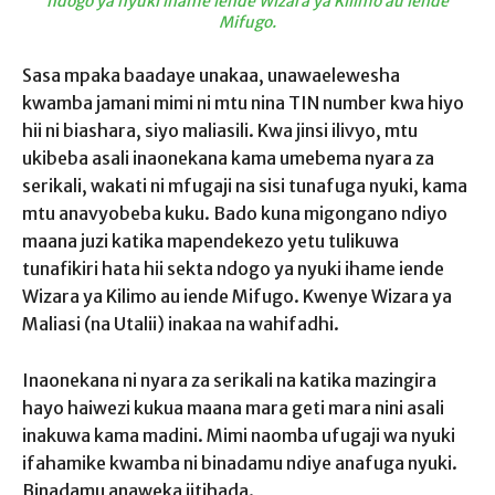
ndogo ya nyuki ihame iende Wizara ya Kilimo au iende
Mifugo.
Sasa mpaka baadaye unakaa, unawaelewesha
kwamba jamani mimi ni mtu nina TIN number kwa hiyo
hii ni biashara, siyo maliasili. Kwa jinsi ilivyo, mtu
ukibeba asali inaonekana kama umebema nyara za
serikali, wakati ni mfugaji na sisi tunafuga nyuki, kama
mtu anavyobeba kuku. Bado kuna migongano ndiyo
maana juzi katika mapendekezo yetu tulikuwa
tunafikiri hata hii sekta ndogo ya nyuki ihame iende
Wizara ya Kilimo au iende Mifugo. Kwenye Wizara ya
Maliasi (na Utalii) inakaa na wahifadhi.
Inaonekana ni nyara za serikali na katika mazingira
hayo haiwezi kukua maana mara geti mara nini asali
inakuwa kama madini. Mimi naomba ufugaji wa nyuki
ifahamike kwamba ni binadamu ndiye anafuga nyuki.
Binadamu anaweka jitihada.