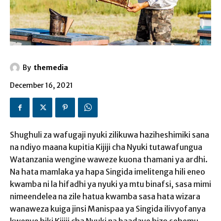
By
themedia
December 16, 2021
Shughuli za wafugaji nyuki zilikuwa haziheshimiki sana
na ndiyo maana kupitia Kijiji cha Nyuki tutawafungua
Watanzania wengine waweze kuona thamani ya ardhi.
Na hata mamlaka ya hapa Singida imelitenga hili eneo
kwamba ni la hifadhi ya nyuki ya mtu binafsi, sasa mimi
nimeendelea na zile hatua kwamba sasa hata wizara
wanaweza kuiga jinsi Manispaa ya Singida ilivyofanya