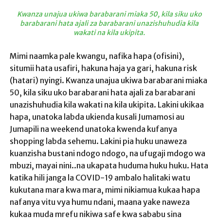
Kwanza unajua ukiwa barabarani miaka 50, kila siku uko
barabarani hata ajali za barabarani unazishuhudia kila
wakati na kila ukipita.
Mimi naamka pale kwangu, nafika hapa (ofisini),
situmii hata usafiri, hakuna haja ya gari, hakuna risk
(hatari) nyingi. Kwanza unajua ukiwa barabarani miaka
50, kila siku uko barabarani hata ajali za barabarani
unazishuhudia kila wakati na kila ukipita. Lakini ukikaa
hapa, unatoka labda ukienda kusali Jumamosi au
Jumapili na weekend unatoka kwenda kufanya
shopping labda sehemu. Lakini pia huku unaweza
kuanzisha bustani ndogo ndogo, na ufugaji mdogo wa
mbuzi, mayai nini..na ukapata huduma huku huku. Hata
katika hili janga la COVID-19 ambalo halitaki watu
kukutana mara kwa mara, mimi nikiamua kukaa hapa
nafanya vitu vya humu ndani, maana yake naweza
kukaa muda mrefu nikiwa safe kwa sababu sina