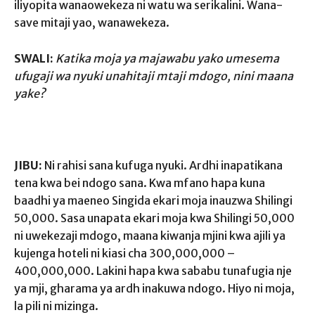
iliyopita wanaowekeza ni watu wa serikalini. Wana-
save mitaji yao, wanawekeza.
SWALI:
Katika moja ya majawabu yako umesema
ufugaji wa nyuki unahitaji mtaji mdogo, nini maana
yake?
JIBU:
Ni rahisi sana kufuga nyuki. Ardhi inapatikana
tena kwa bei ndogo sana. Kwa mfano hapa kuna
baadhi ya maeneo Singida ekari moja inauzwa Shilingi
50,000. Sasa unapata ekari moja kwa Shilingi 50,000
ni uwekezaji mdogo, maana kiwanja mjini kwa ajili ya
kujenga hoteli ni kiasi cha 300,000,000 –
400,000,000. Lakini hapa kwa sababu tunafugia nje
ya mji, gharama ya ardh inakuwa ndogo. Hiyo ni moja,
la pili ni mizinga.