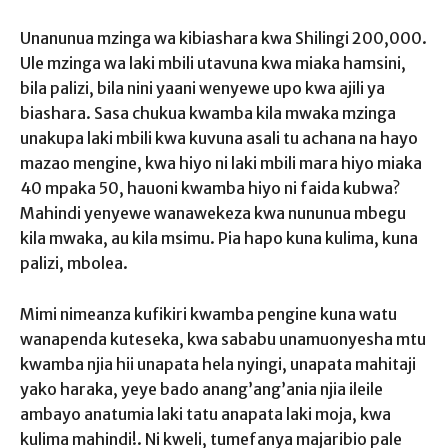
Unanunua mzinga wa kibiashara kwa Shilingi 200,000.
Ule mzinga wa laki mbili utavuna kwa miaka hamsini,
bila palizi, bila nini yaani wenyewe upo kwa ajili ya
biashara. Sasa chukua kwamba kila mwaka mzinga
unakupa laki mbili kwa kuvuna asali tu achana na hayo
mazao mengine, kwa hiyo ni laki mbili mara hiyo miaka
40 mpaka 50, hauoni kwamba hiyo ni faida kubwa?
Mahindi yenyewe wanawekeza kwa nununua mbegu
kila mwaka, au kila msimu. Pia hapo kuna kulima, kuna
palizi, mbolea.
Mimi nimeanza kufikiri kwamba pengine kuna watu
wanapenda kuteseka, kwa sababu unamuonyesha mtu
kwamba njia hii unapata hela nyingi, unapata mahitaji
yako haraka, yeye bado anang’ang’ania njia ileile
ambayo anatumia laki tatu anapata laki moja, kwa
kulima mahindi!. Ni kweli, tumefanya majaribio pale