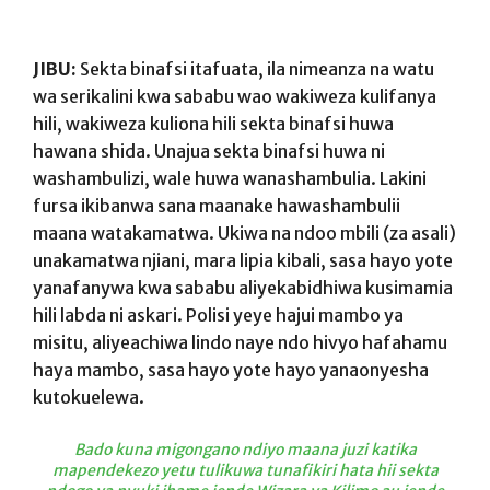
JIBU:
Sekta binafsi itafuata, ila nimeanza na watu
wa serikalini kwa sababu wao wakiweza kulifanya
hili, wakiweza kuliona hili sekta binafsi huwa
hawana shida. Unajua sekta binafsi huwa ni
washambulizi, wale huwa wanashambulia. Lakini
fursa ikibanwa sana maanake hawashambulii
maana watakamatwa. Ukiwa na ndoo mbili (za asali)
unakamatwa njiani, mara lipia kibali, sasa hayo yote
yanafanywa kwa sababu aliyekabidhiwa kusimamia
hili labda ni askari. Polisi yeye hajui mambo ya
misitu, aliyeachiwa lindo naye ndo hivyo hafahamu
haya mambo, sasa hayo yote hayo yanaonyesha
kutokuelewa.
Bado kuna migongano ndiyo maana juzi katika
mapendekezo yetu tulikuwa tunafikiri hata hii sekta