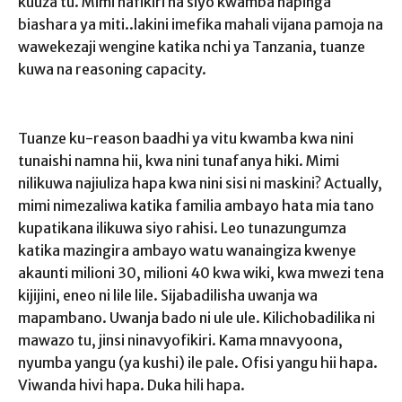
kuuza tu. Mimi nafikiri na siyo kwamba napinga
biashara ya miti..lakini imefika mahali vijana pamoja na
wawekezaji wengine katika nchi ya Tanzania, tuanze
kuwa na reasoning capacity.
Tuanze ku-reason baadhi ya vitu kwamba kwa nini
tunaishi namna hii, kwa nini tunafanya hiki. Mimi
nilikuwa najiuliza hapa kwa nini sisi ni maskini? Actually,
mimi nimezaliwa katika familia ambayo hata mia tano
kupatikana ilikuwa siyo rahisi. Leo tunazungumza
katika mazingira ambayo watu wanaingiza kwenye
akaunti milioni 30, milioni 40 kwa wiki, kwa mwezi tena
kijijini, eneo ni lile lile. Sijabadilisha uwanja wa
mapambano. Uwanja bado ni ule ule. Kilichobadilika ni
mawazo tu, jinsi ninavyofikiri. Kama mnavyoona,
nyumba yangu (ya kushi) ile pale. Ofisi yangu hii hapa.
Viwanda hivi hapa. Duka hili hapa.