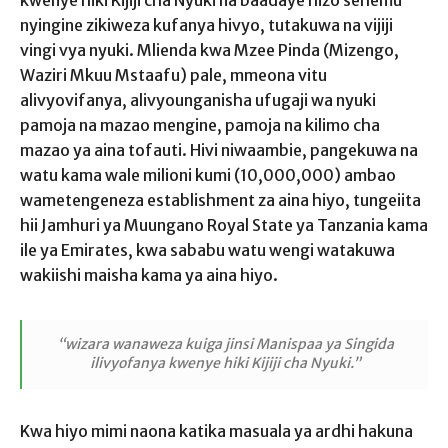
kwenye hiki Kijiji cha Nyuki na baadaye hizo sehemu
nyingine zikiweza kufanya hivyo, tutakuwa na vijiji
vingi vya nyuki. Mlienda kwa Mzee Pinda (Mizengo,
Waziri Mkuu Mstaafu) pale, mmeona vitu
alivyovifanya, alivyounganisha ufugaji wa nyuki
pamoja na mazao mengine, pamoja na kilimo cha
mazao ya aina tofauti. Hivi niwaambie, pangekuwa na
watu kama wale milioni kumi (10,000,000) ambao
wametengeneza establishment za aina hiyo, tungeiita
hii Jamhuri ya Muungano Royal State ya Tanzania kama
ile ya Emirates, kwa sababu watu wengi watakuwa
wakiishi maisha kama ya aina hiyo.
“wizara wanaweza kuiga jinsi Manispaa ya Singida
ilivyofanya kwenye hiki Kijiji cha Nyuki.”
Kwa hiyo mimi naona katika masuala ya ardhi hakuna