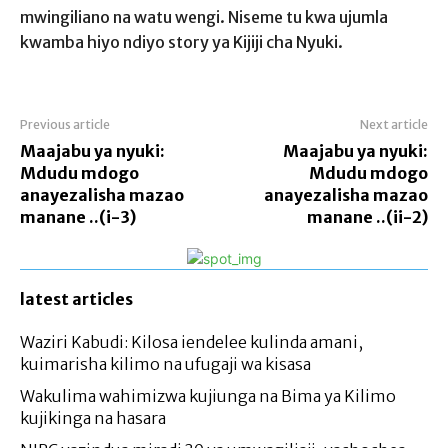
mwingiliano na watu wengi. Niseme tu kwa ujumla
kwamba hiyo ndiyo story ya Kijiji cha Nyuki.
Previous article
Next article
Maajabu ya nyuki:
Maajabu ya nyuki:
Mdudu mdogo
Mdudu mdogo
anayezalisha mazao
anayezalisha mazao
manane ..(i-3)
manane ..(ii-2)
latest articles
Waziri Kabudi: Kilosa iendelee kulinda amani,
kuimarisha kilimo na ufugaji wa kisasa
Wakulima wahimizwa kujiunga na Bima ya Kilimo
kujikinga na hasara