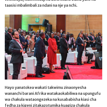
taasisi mbalimbali za ndani na nje ya nchi.
Hayo yanatokea wakati takwimu zinaonyesha
wananchi barani Afrika watakaokabiliwa na upungufu
wa chakula wataongezeka na kusababisha kiasi cha
fedha za kigeni zitakazotumika kuagiza chakula