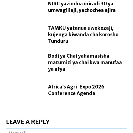
NIRC yazindua miradi 30 ya
umwagiliaji, yachochea ajira
TAMKU yatanua uwekezaji,
kujenga kiwanda cha korosho
Tunduru
Bodi ya Chai yahamasisha
matumizi ya chai kwa manufaa
ya afya
Africa’s Agri-Expo 2026
Conference Agenda
LEAVE A REPLY
Na