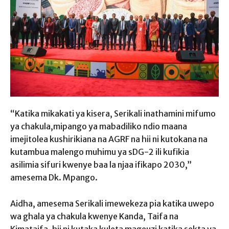
“Katika mikakati ya kisera, Serikali inathamini mifumo
ya chakula,mipango ya mabadiliko ndio maana
imejitolea kushirikiana na AGRF na hii ni kutokana na
kutambua malengo muhimu ya sDG-2 ili kufikia
asilimia sifuri kwenye baa la njaa ifikapo 2030,”
amesema Dk. Mpango.
Aidha, amesema Serikali imewekeza pia katika uwepo
wa ghala ya chakula kwenye Kanda, Taifa na