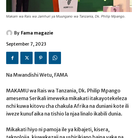
Makam wa Rais wa Jamhuri ya Muungano wa Tanzania, Dk. Philip Mpango.
By
Fama magazie
September 7, 2023
Na Mwandishi Wetu, FAMA
MAKAMU wa Rais wa Tanzania, Dk. Philip Mpango
amesema Serikali imeweka mikakati itakayotekeleza
nchi kuwa kitovu cha chakula Afrika na duniani kote ili
iweze kunufaika na tishio la njaa linalo ikabili dunia.
Mikakati hiyo ni pamoja ile ya kibajeti, kisera,
teknolojia, kiuwekezaji na ushirikiano baina yake na