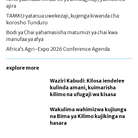
ajira
TAMKU yatanua uwekezaji, kujenga kiwanda cha
korosho Tunduru
Bodi ya Chai yahamasisha matumizi ya chai kwa
manufaa ya afya
Africa’s Agri-Expo 2026 Conference Agenda
explore more
Waziri Kabudi: Kilosa iendelee
kulinda amani, kuimarisha
kilimo na ufugaji wa kisasa
Wakulima wahimizwa kujiunga
na Bima ya Kilimo kujikinga na
hasara