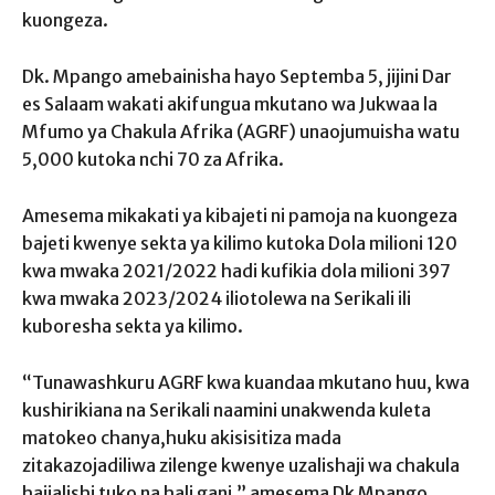
kuongeza.
Dk. Mpango amebainisha hayo Septemba 5, jijini Dar
es Salaam wakati akifungua mkutano wa Jukwaa la
Mfumo ya Chakula Afrika (AGRF) unaojumuisha watu
5,000 kutoka nchi 70 za Afrika.
Amesema mikakati ya kibajeti ni pamoja na kuongeza
bajeti kwenye sekta ya kilimo kutoka Dola milioni 120
kwa mwaka 2021/2022 hadi kufikia dola milioni 397
kwa mwaka 2023/2024 iliotolewa na Serikali ili
kuboresha sekta ya kilimo.
“Tunawashkuru AGRF kwa kuandaa mkutano huu, kwa
kushirikiana na Serikali naamini unakwenda kuleta
matokeo chanya,huku akisisitiza mada
zitakazojadiliwa zilenge kwenye uzalishaji wa chakula
haijalishi tuko na hali gani,” amesema Dk Mpango.