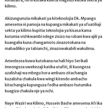
Kimataifa, hii ni kutaka kuleta mageuzi katika sekta ya
kilimo.
Akizungumzia mikakati ya kiteknolojia Dk. Mpango
amesema ni pamoja na kupanga mikakati ya ufuatiliaji
sekta ya kilimo kupitia teknolojia ya kisasa kama
kutumia vishkwambi ndege zisizo na rubani kwa ajili ya
kuangalia kuna changamoto zinazotokana na
mabadiliko ya tabianchi, zinazowakabili wakulima.
Ameelezea kuwa kutokana na hali hiyo Serikali
imeongeza uwekezaji katika utafiti, ili kuongeza
uzalishaji wa mbegu bora ambazo zitachangia
kuzalisha chakula kwa wingi kitendo ambacho
kitachangia kupunguza fedha ambazo hutumika
kuagiza chakula nje ya nchi.
Naye Waziri wa Kilimo, Hussein Bashe amesema Afrika