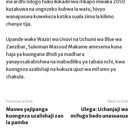
ina ardhi ndogo huku ikikadiriwa ifikapo mwaka 2050
kutakuwa na ongezeko kubwa la watu, hivyo
wanapaswa kuwekeza katika suala zima la kilimo
chenye tija.
Upande wake Waziri wa Uvuvi na Uchumi wa Blue wa
Zanzibar, Suleiman Masoud Makame amesema kuna
haja ya kuungana dhidi ya madhara
yanayosababishwa na mabadiliko ya tabaia nchi, kwa
kuongeza uzalishaji na kukuza ujuzi wa mifumo ya
chakula.
Previous article
Next article
Maswa yajipanga
Ulega: Uchanjaji wa
kuongeza uzalishaji zao
mifugo bado unasuasua
la pamba